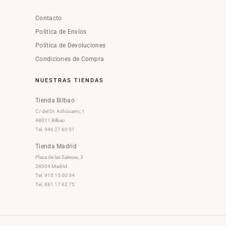
Contacto
Política de Envíos
Política de Devoluciones
Condiciones de Compra
NUESTRAS TIENDAS
Tienda Bilbao
C/ del Dr. Achúcarro, 1
48011 Bilbao
Tel. 946 27 60 51
Tienda Madrid
Plaza de las Salesas, 3
28004 Madrid
Tel. 915 15 00 34
Tel. 681 17 62 75