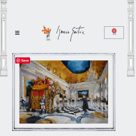
0
Save