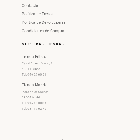
Contacto
Política de Envíos
Política de Devoluciones
Condiciones de Compra
NUESTRAS TIENDAS
Tienda Bilbao
C/ del Dr. Achúcarro, 1
48011 Bilbao
Tel. 946 27 60 51
Tienda Madrid
Plaza de las Salesas, 3
28004 Madrid
Tel. 915 15 00 34
Tel. 681 17 62 75