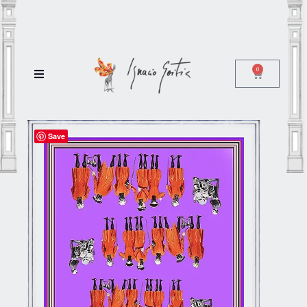
0
Save