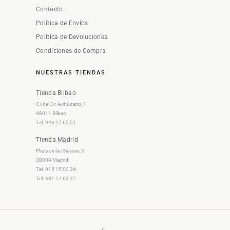
Contacto
Política de Envíos
Política de Devoluciones
Condiciones de Compra
NUESTRAS TIENDAS
Tienda Bilbao
C/ del Dr. Achúcarro, 1
48011 Bilbao
Tel. 946 27 60 51
Tienda Madrid
Plaza de las Salesas, 3
28004 Madrid
Tel. 915 15 00 34
Tel. 681 17 62 75