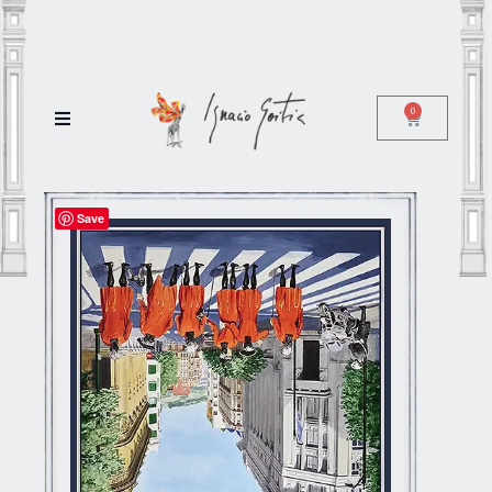
0
Save