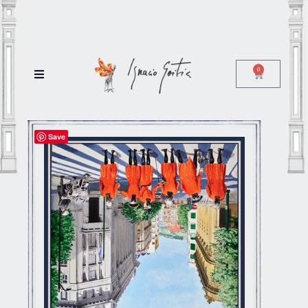
0
Save