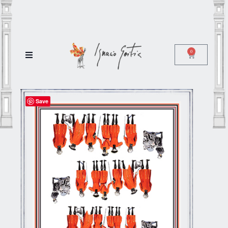
0
Save