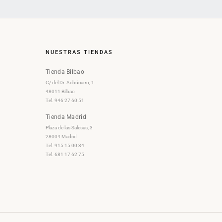
NUESTRAS TIENDAS
Tienda Bilbao
C/ del Dr. Achúcarro, 1
48011 Bilbao
Tel. 946 27 60 51
Tienda Madrid
Plaza de las Salesas, 3
28004 Madrid
Tel. 915 15 00 34
Tel. 681 17 62 75