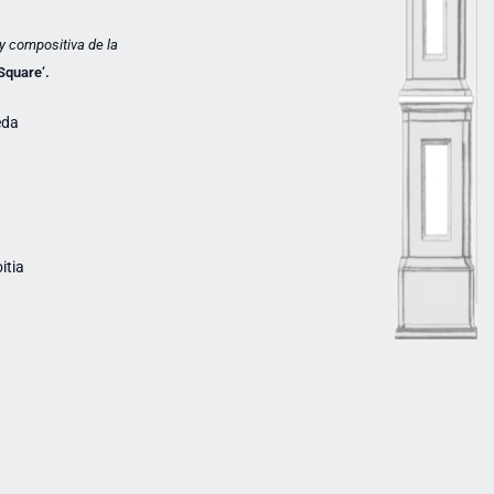
y compositiva de la
Square
‘.
eda
itia