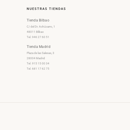
NUESTRAS TIENDAS
Tienda Bilbao
C/ del Dr. Achúcarro, 1
48011 Bilbao
Tel. 946 27 60 51
Tienda Madrid
Plaza de las Salesas, 3
28004 Madrid
Tel. 915 15 00 34
Tel. 681 17 62 75