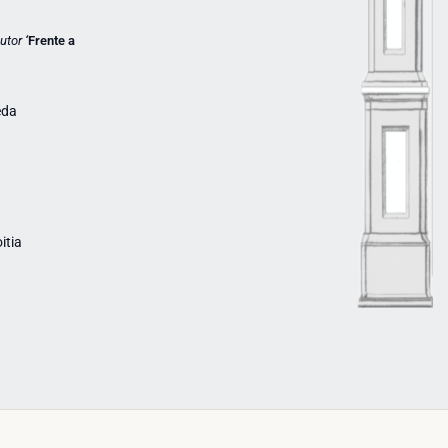
autor
‘
Frente a
eda
itia