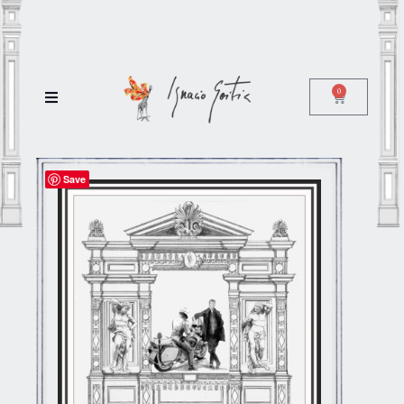
0
Save