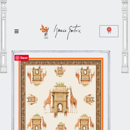
0
Save