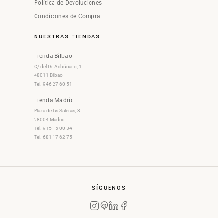
Política de Devoluciones
Condiciones de Compra
NUESTRAS TIENDAS
Tienda Bilbao
C/ del Dr. Achúcarro, 1
48011 Bilbao
Tel. 946 27 60 51
Tienda Madrid
Plaza de las Salesas, 3
28004 Madrid
Tel. 915 15 00 34
Tel. 681 17 62 75
SÍGUENOS