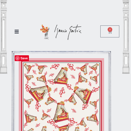
0
Save