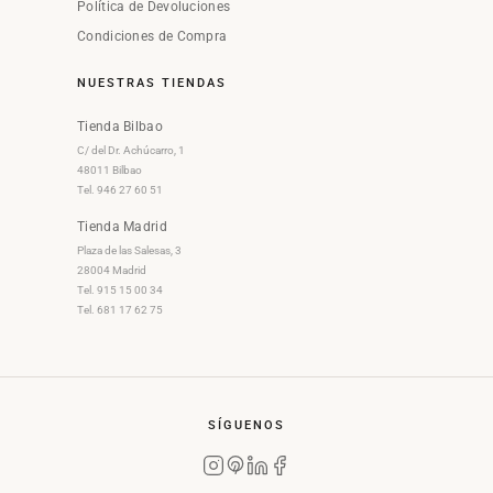
Política de Devoluciones
Condiciones de Compra
NUESTRAS TIENDAS
Tienda Bilbao
C/ del Dr. Achúcarro, 1
48011 Bilbao
Tel. 946 27 60 51
Tienda Madrid
Plaza de las Salesas, 3
28004 Madrid
Tel. 915 15 00 34
Tel. 681 17 62 75
SÍGUENOS