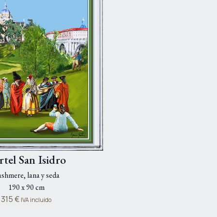
rtel San Isidro
shmere, lana y seda
190 x 90 cm
315
€
IVA incluido