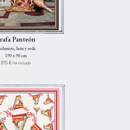
irafa Panteón
shmere, lana y seda
190 x 90 cm
315
€
IVA incluido