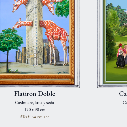
Flatiron Doble
Ca
Cashmere, lana y seda
Ca
190 x 90 cm
315
€
IVA incluido