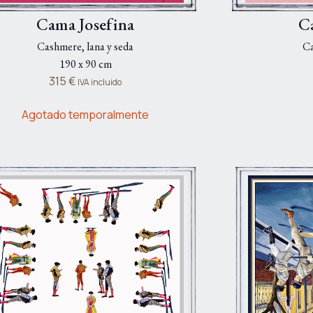
Cama Josefina
C
Cashmere, lana y seda
Ca
190 x 90 cm
315
€
IVA incluido
Agotado temporalmente