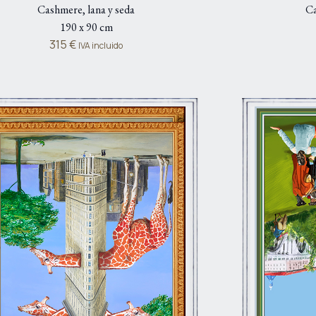
Cashmere, lana y seda
Ca
190 x 90 cm
315
€
IVA incluido