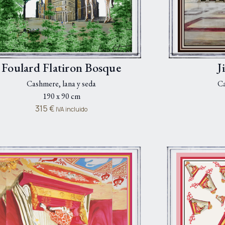
Foulard Flatiron Bosque
J
Cashmere, lana y seda
Ca
190 x 90 cm
315
€
IVA incluido