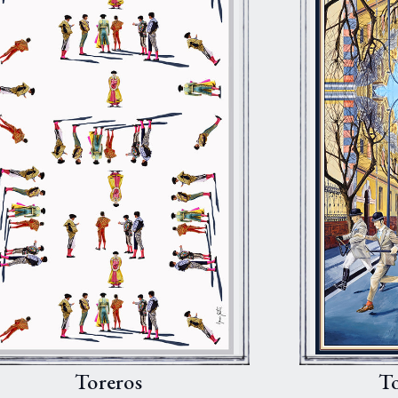
Toreros
To