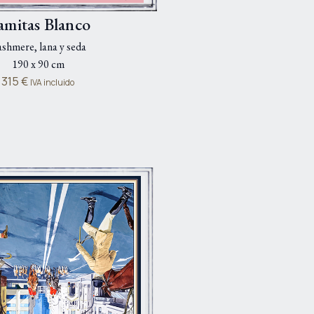
amitas Blanco
shmere, lana y seda
190 x 90 cm
315
€
IVA incluido