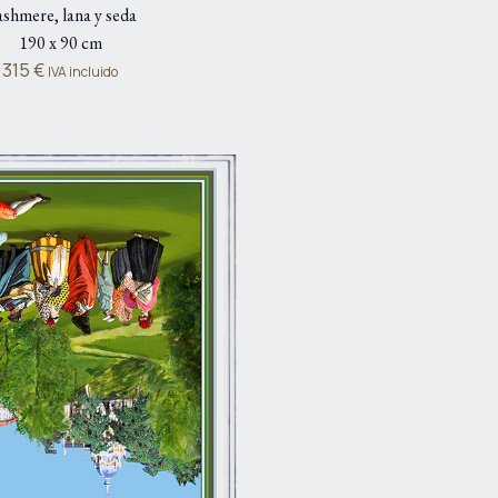
shmere, lana y seda
190 x 90 cm
315
€
IVA incluido