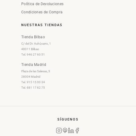
Política de Devoluciones
Condiciones de Compra
NUESTRAS TIENDAS
Tienda Bilbao
C/ del Dr. Achúcarro, 1
48011 Bilbao
Tel. 946 27 60 51
Tienda Madrid
Plaza de las Salesas, 3
28004 Madrid
Tel. 915 15 00 34
Tel. 681 17 62 75
SÍGUENOS