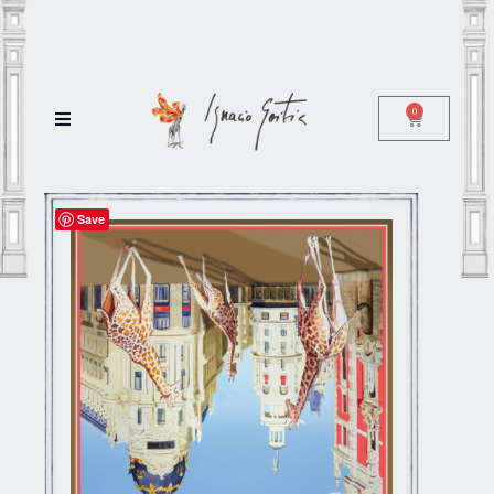
0
Save