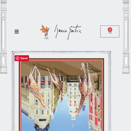
0
Save