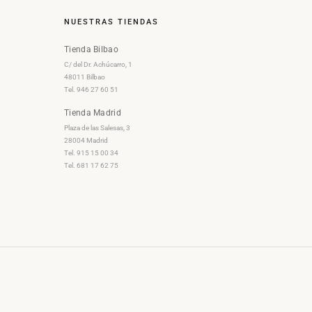
NUESTRAS TIENDAS
Tienda Bilbao
C/ del Dr. Achúcarro, 1
48011 Bilbao
Tel. 946 27 60 51
Tienda Madrid
Plaza de las Salesas, 3
28004 Madrid
Tel. 915 15 00 34
Tel. 681 17 62 75