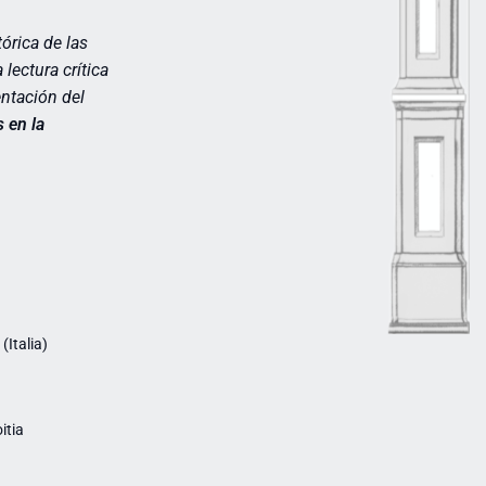
órica de la
s
lectura crítica
entación del
s en la
Italia)
itia