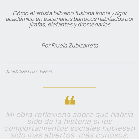
Cómo el artista bilbaíno fusiona ironía y rigor
académico en escenarios barrocos habitados por
jirafas, elefantes y dromedarios
Por Fruela Zubizarreta
Foto:
El Confidencial - Vanitatis
❝
Mi obra reflexiona sobre qué habría
sido de la historia si los
comportamientos sociales hubiesen
sido más abiertos, más curiosos,