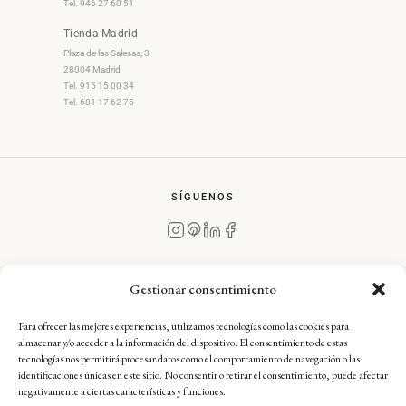
Tel. 946 27 60 51
Tienda Madrid
Plaza de las Salesas, 3
28004 Madrid
Tel. 915 15 00 34
Tel. 681 17 62 75
SÍGUENOS
Gestionar consentimiento
Para ofrecer las mejores experiencias, utilizamos tecnologías como las cookies para
Aviso Legal
·
Condiciones Generales de Compra
·
almacenar y/o acceder a la información del dispositivo. El consentimiento de estas
Política de Devoluciones
·
Política de Envíos
·
tecnologías nos permitirá procesar datos como el comportamiento de navegación o las
Política de Privacidad
·
Política de Cookies — Complianz
identificaciones únicas en este sitio. No consentir o retirar el consentimiento, puede afectar
negativamente a ciertas características y funciones.
Ignacio Goitia Arts & Crafts, S.L.U. — CIF: B02680973