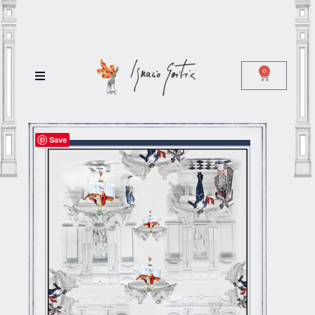
0
Save