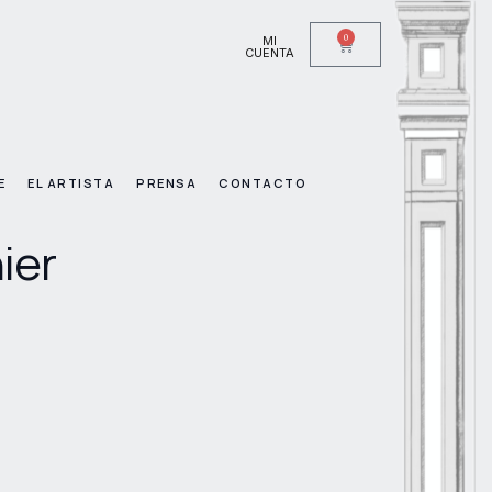
0
MI
CUENTA
E
EL ARTISTA
PRENSA
CONTACTO
ier