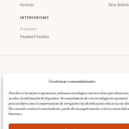
Noticias
Obra Gráfic
INTERIORISMO
Proyectos
Papeles Pintados
Gestionar consentimiento
Para ofrecer las mejores experiencias, utilizamos tecnologías como las cookies para almacenar 
acceder a la información del dispositivo. El consentimiento de estas tecnologías nos permitirá
procesar datos como el comportamiento de navegación o las identificaciones únicas en este siti
No consentir o retirar el consentimiento, puede afectar negativamente a ciertas característica
Aviso Legal
·
Condiciones Gene
funciones.