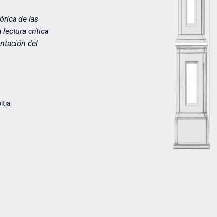
órica de la
s
lectura crítica
entación del
itia