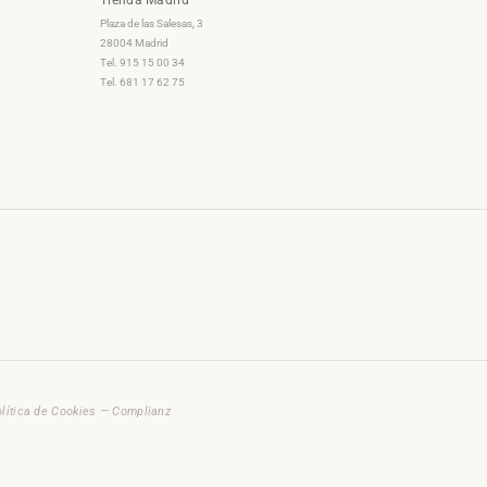
Plaza de las Salesas, 3
28004 Madrid
Tel. 915 15 00 34
Tel. 681 17 62 75
lítica de Cookies — Complianz