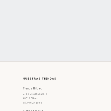
NUESTRAS TIENDAS
Tienda Bilbao
C/ del Dr. Achúcarro, 1
48011 Bilbao
Tel. 946 27 60 51
Tienda Madrid