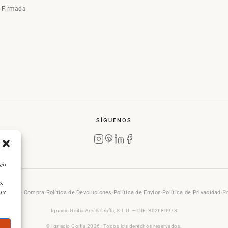
a Firmada
SÍGUENOS
y/o
o.
s y
rales de Compra
·
Política de Devoluciones
·
Política de Envíos
·
Política de Privacidad
·
Po
Ignacio Goitia Arts & Crafts, S.L.U. — CIF: B02680973
© Ignacio Goitia 2026. Todos los derechos reservados.