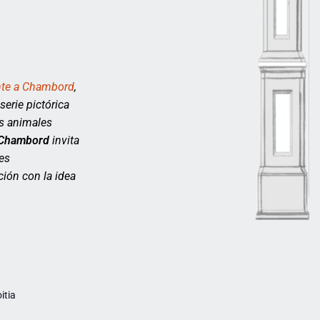
nte a Chambord
,
erie pictórica
os animales
 Chambord
invita
es
ción con la idea
itia