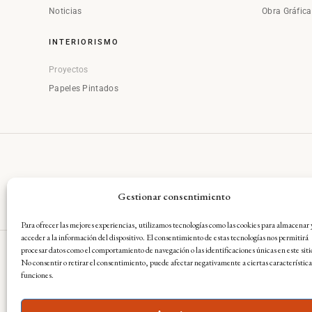
Noticias
Obra Gráfic
INTERIORISMO
Proyectos
Papeles Pintados
Gestionar consentimiento
Para ofrecer las mejores experiencias, utilizamos tecnologías como las cookies para almacenar 
acceder a la información del dispositivo. El consentimiento de estas tecnologías nos permitirá
procesar datos como el comportamiento de navegación o las identificaciones únicas en este siti
No consentir o retirar el consentimiento, puede afectar negativamente a ciertas característica
Aviso Legal
·
Condiciones Gene
funciones.