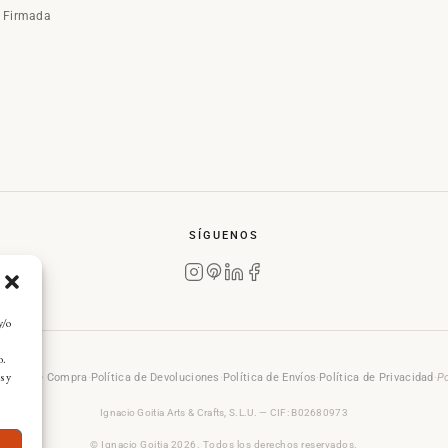
a Firmada
SÍGUENOS
y/o
o.
s y
rales de Compra
·
Política de Devoluciones
·
Política de Envíos
·
Política de Privacidad
·
Po
Ignacio Goitia Arts & Crafts, S.L.U. — CIF: B02680973
© Ignacio Goitia 2026. Todos los derechos reservados.