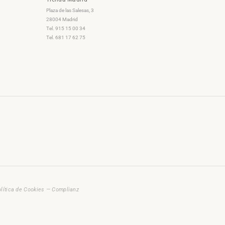
Plaza de las Salesas, 3
28004 Madrid
Tel. 915 15 00 34
Tel. 681 17 62 75
lítica de Cookies — Complianz