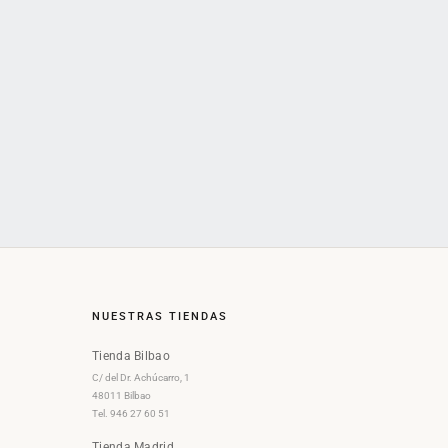
NUESTRAS TIENDAS
Tienda Bilbao
C/ del Dr. Achúcarro, 1
48011 Bilbao
Tel. 946 27 60 51
Tienda Madrid