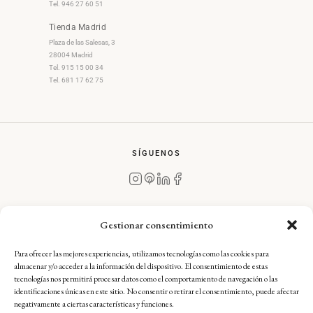
Tel. 946 27 60 51
Tienda Madrid
Plaza de las Salesas, 3
28004 Madrid
Tel. 915 15 00 34
Tel. 681 17 62 75
SÍGUENOS
Gestionar consentimiento
Para ofrecer las mejores experiencias, utilizamos tecnologías como las cookies para
Aviso Legal
·
Condiciones Generales de Compra
·
almacenar y/o acceder a la información del dispositivo. El consentimiento de estas
Política de Devoluciones
·
Política de Envíos
·
tecnologías nos permitirá procesar datos como el comportamiento de navegación o las
Política de Privacidad
·
Política de Cookies — Complianz
identificaciones únicas en este sitio. No consentir o retirar el consentimiento, puede afectar
negativamente a ciertas características y funciones.
Ignacio Goitia Arts & Crafts, S.L.U. — CIF: B02680973