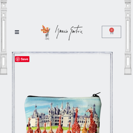
0
Save