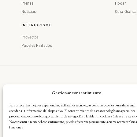
Prensa
Hogar
Noticias
Obra Gráfic
INTERIORISMO
Proyectos
Papeles Pintados
Gestionar consentimiento
Para ofrecer las mejores experiencias, utilizamos tecnologías como las cookies para almacenar 
acceder a la información del dispositivo. El consentimiento de estas tecnologías nos permitirá
procesar datos como el comportamiento de navegación o las identificaciones únicas en este siti
No consentir o retirar el consentimiento, puede afectar negativamente a ciertas característica
Aviso Legal
·
Condiciones Gene
funciones.