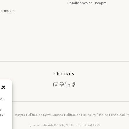
Condiciones de Compra
a Firmada
SÍGUENOS
y/o
o.
s y
rales de Compra
·
Política de Devoluciones
·
Política de Envíos
·
Política de Privacidad
·
Po
Ignacio Goitia Arts & Crafts, S.L.U. — CIF: B02680973