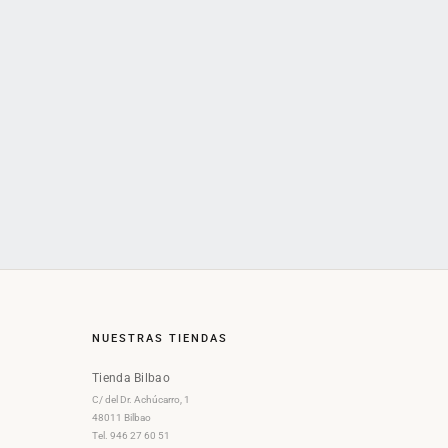
NUESTRAS TIENDAS
Tienda Bilbao
C/ del Dr. Achúcarro, 1
48011 Bilbao
Tel. 946 27 60 51