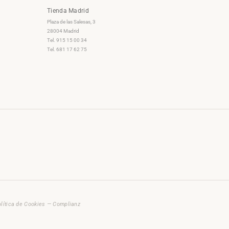
Tienda Madrid
Plaza de las Salesas, 3
28004 Madrid
Tel. 915 15 00 34
Tel. 681 17 62 75
lítica de Cookies — Complianz