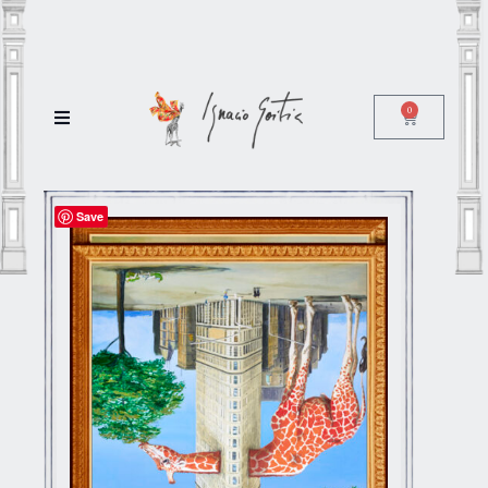
0
Save