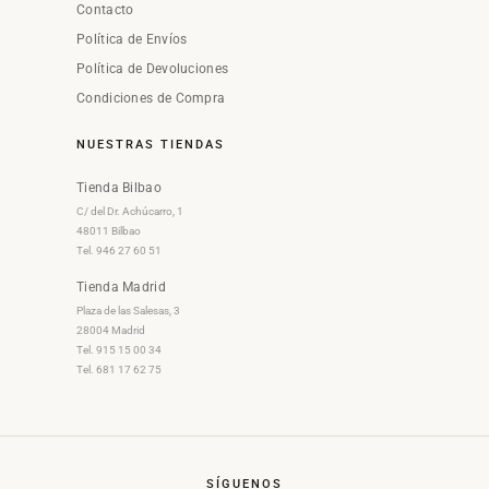
Contacto
Política de Envíos
Política de Devoluciones
Condiciones de Compra
NUESTRAS TIENDAS
Tienda Bilbao
C/ del Dr. Achúcarro, 1
48011 Bilbao
Tel. 946 27 60 51
Tienda Madrid
Plaza de las Salesas, 3
28004 Madrid
Tel. 915 15 00 34
Tel. 681 17 62 75
SÍGUENOS