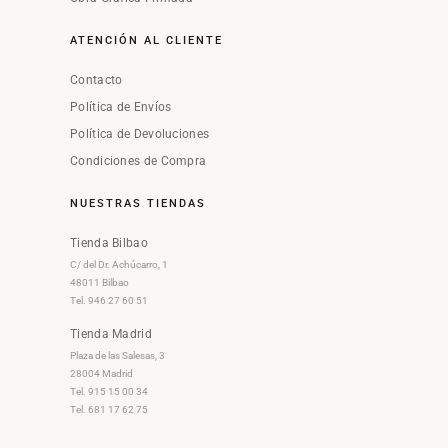
ATENCIÓN AL CLIENTE
Contacto
Política de Envíos
Política de Devoluciones
Condiciones de Compra
NUESTRAS TIENDAS
Tienda Bilbao
C/ del Dr. Achúcarro, 1
48011 Bilbao
Tel. 946 27 60 51
Tienda Madrid
Plaza de las Salesas, 3
28004 Madrid
Tel. 915 15 00 34
Tel. 681 17 62 75