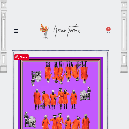
0
Save