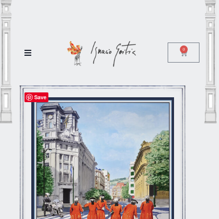
0
Save