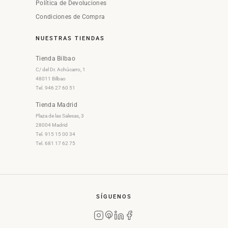
Política de Devoluciones
Condiciones de Compra
NUESTRAS TIENDAS
Tienda Bilbao
C/ del Dr. Achúcarro, 1
48011 Bilbao
Tel. 946 27 60 51
Tienda Madrid
Plaza de las Salesas, 3
28004 Madrid
Tel. 915 15 00 34
Tel. 681 17 62 75
SÍGUENOS