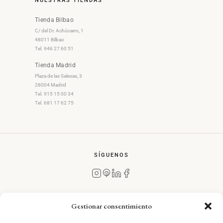
NUESTRAS TIENDAS
Tienda Bilbao
C/ del Dr. Achúcarro, 1
48011 Bilbao
Tel. 946 27 60 51
Tienda Madrid
Plaza de las Salesas, 3
28004 Madrid
Tel. 915 15 00 34
Tel. 681 17 62 75
SÍGUENOS
Gestionar consentimiento