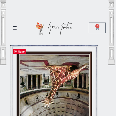
0
Save