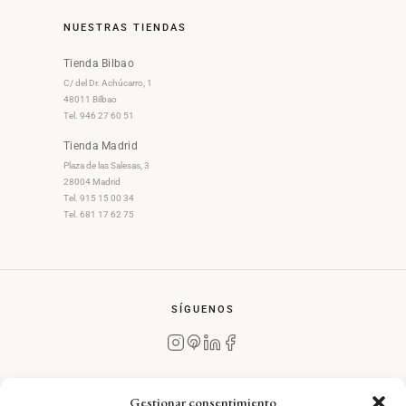
NUESTRAS TIENDAS
Tienda Bilbao
C/ del Dr. Achúcarro, 1
48011 Bilbao
Tel. 946 27 60 51
Tienda Madrid
Plaza de las Salesas, 3
28004 Madrid
Tel. 915 15 00 34
Tel. 681 17 62 75
SÍGUENOS
Gestionar consentimiento