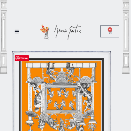
0
Save