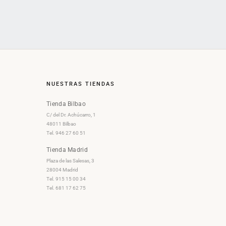
NUESTRAS TIENDAS
Tienda Bilbao
C/ del Dr. Achúcarro, 1
48011 Bilbao
Tel. 946 27 60 51
Tienda Madrid
Plaza de las Salesas, 3
28004 Madrid
Tel. 915 15 00 34
Tel. 681 17 62 75