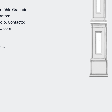
emühle Grabado.
matos:
cio. Contacto:
itia.com
itia