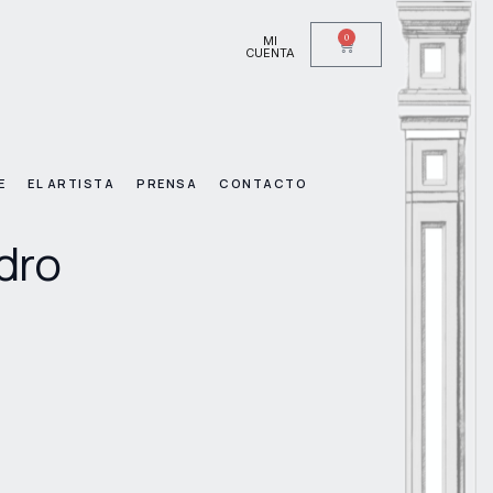
0
MI
CUENTA
E
EL ARTISTA
PRENSA
CONTACTO
idro