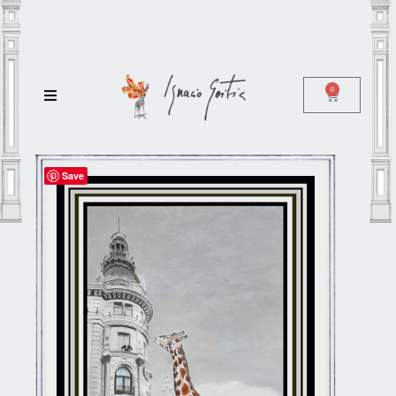
0
Save