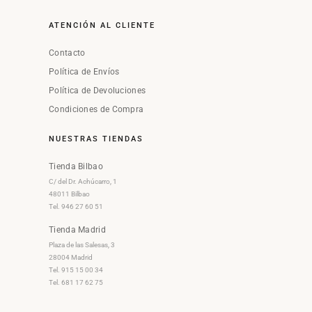
ATENCIÓN AL CLIENTE
Contacto
Política de Envíos
Política de Devoluciones
Condiciones de Compra
NUESTRAS TIENDAS
Tienda Bilbao
C/ del Dr. Achúcarro, 1
48011 Bilbao
Tel. 946 27 60 51
Tienda Madrid
Plaza de las Salesas, 3
28004 Madrid
Tel. 915 15 00 34
Tel. 681 17 62 75