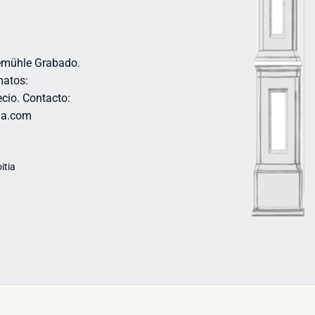
emühle Grabado.
matos:
cio. Contacto:
tia.com
itia