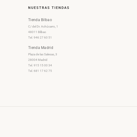
NUESTRAS TIENDAS
Tienda Bilbao
C/ del Dr. Achúcarro, 1
48011 Bilbao
Tel. 946 27 60 51
Tienda Madrid
Plaza de las Salesas, 3
28004 Madrid
Tel. 915 15 00 34
Tel. 681 17 62 75