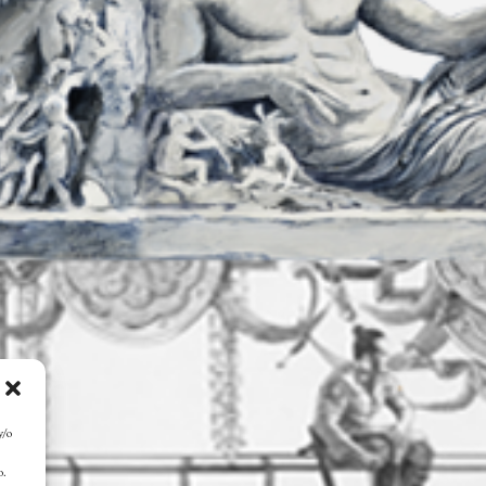
y/o
o.