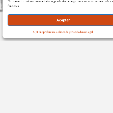
No consentir o retirar el consentimiento, puede afectar negativamente a ciertas característica
funciones.
Aceptar
Opt-out preferences
Política de privacidad
Aviso legal
EL ARTISTA
TIENDA O