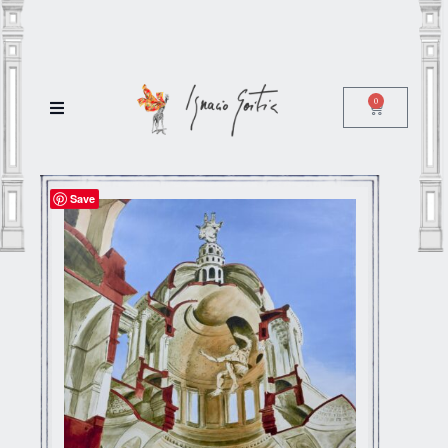
0
Save