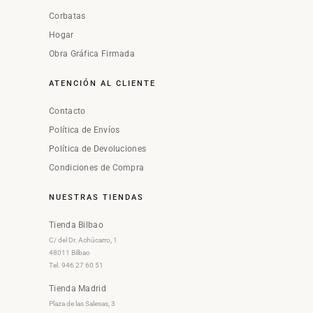
Corbatas
Hogar
Obra Gráfica Firmada
ATENCIÓN AL CLIENTE
Contacto
Política de Envíos
Política de Devoluciones
Condiciones de Compra
NUESTRAS TIENDAS
Tienda Bilbao
C/ del Dr. Achúcarro, 1
48011 Bilbao
Tel. 946 27 60 51
Tienda Madrid
Plaza de las Salesas, 3