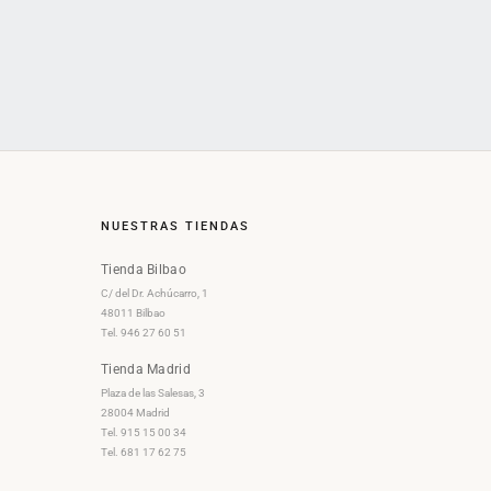
NUESTRAS TIENDAS
Tienda Bilbao
C/ del Dr. Achúcarro, 1
48011 Bilbao
Tel. 946 27 60 51
Tienda Madrid
Plaza de las Salesas, 3
28004 Madrid
Tel. 915 15 00 34
Tel. 681 17 62 75