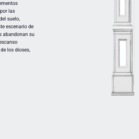
lementos
por las
el suelo,
ste escenario de
os abandonan su
descanso
de los dioses,