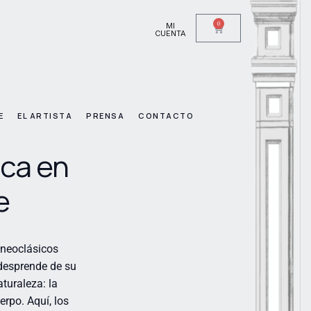
0
MI
CUENTA
E
EL ARTISTA
PRENSA
CONTACTO
ica en
e
 neoclásicos
 desprende de su
turaleza: la
rpo. Aquí, los