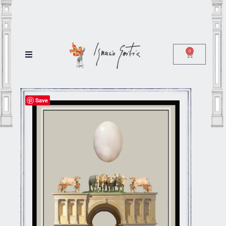
0
Save