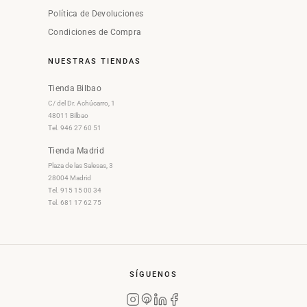
Política de Devoluciones
Condiciones de Compra
NUESTRAS TIENDAS
Tienda Bilbao
C/ del Dr. Achúcarro, 1
48011 Bilbao
Tel. 946 27 60 51
Tienda Madrid
Plaza de las Salesas, 3
28004 Madrid
Tel. 915 15 00 34
Tel. 681 17 62 75
SÍGUENOS