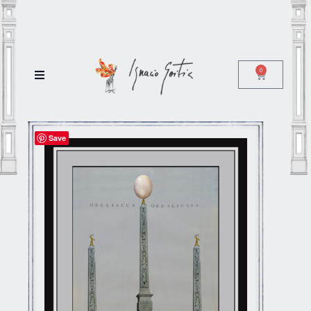
0
Save