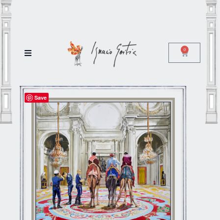
0
Save