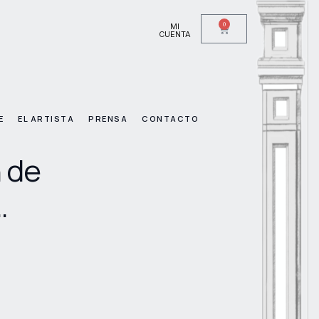
0
MI
CUENTA
E
EL ARTISTA
PRENSA
CONTACTO
 de
…