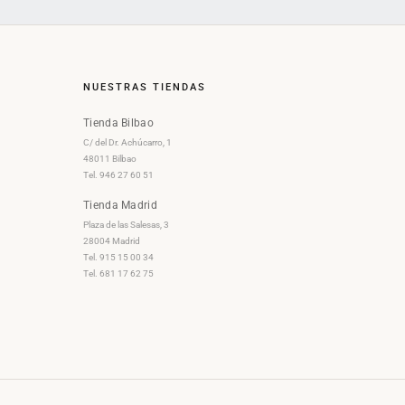
NUESTRAS TIENDAS
Tienda Bilbao
C/ del Dr. Achúcarro, 1
48011 Bilbao
Tel. 946 27 60 51
Tienda Madrid
Plaza de las Salesas, 3
28004 Madrid
Tel. 915 15 00 34
Tel. 681 17 62 75