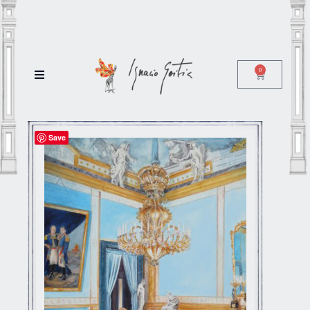
0
Save