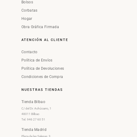
Bolsos
Corbatas
Hogar
Obra Gráfica Firmada
ATENCIÓN AL CLIENTE
Contacto
Política de Envíos
Política de Devoluciones
Condiciones de Compra
NUESTRAS TIENDAS
Tienda Bilbao
C/ del Dr. Achúcarro, 1
48011 Bilbao
Tel. 946 27 60 51
Tienda Madrid
Plaza de las Salesas, 3