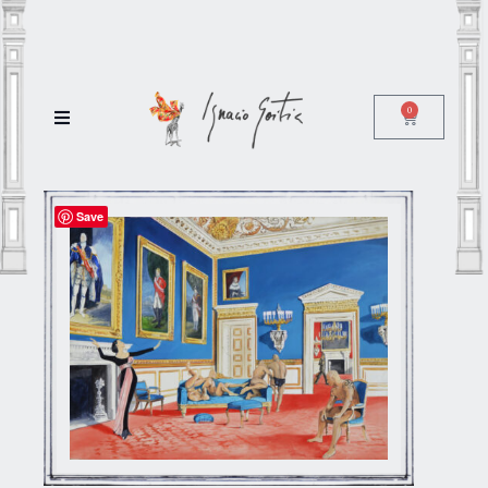
0
Save