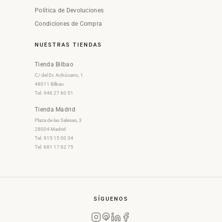
Política de Devoluciones
Condiciones de Compra
NUESTRAS TIENDAS
Tienda Bilbao
C/ del Dr. Achúcarro, 1
48011 Bilbao
Tel. 946 27 60 51
Tienda Madrid
Plaza de las Salesas, 3
28004 Madrid
Tel. 915 15 00 34
Tel. 681 17 62 75
SÍGUENOS