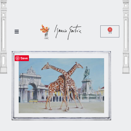
0
Save