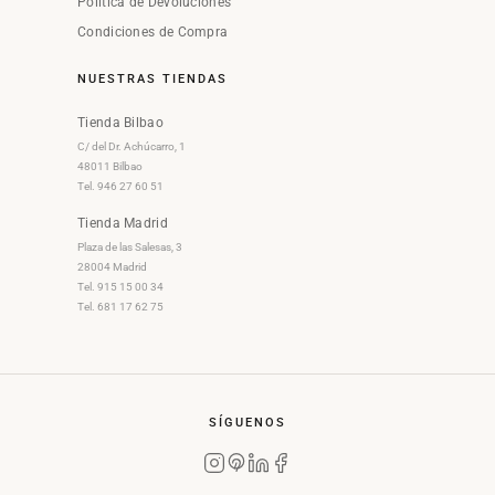
Política de Devoluciones
Condiciones de Compra
NUESTRAS TIENDAS
Tienda Bilbao
C/ del Dr. Achúcarro, 1
48011 Bilbao
Tel. 946 27 60 51
Tienda Madrid
Plaza de las Salesas, 3
28004 Madrid
Tel. 915 15 00 34
Tel. 681 17 62 75
SÍGUENOS