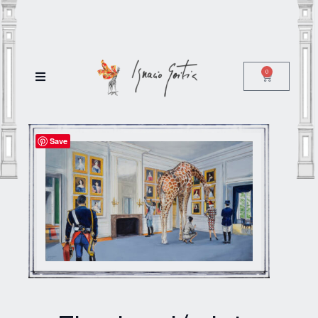
0
Save