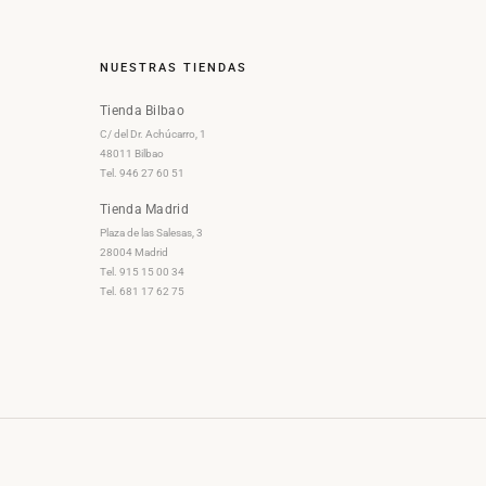
NUESTRAS TIENDAS
Tienda Bilbao
C/ del Dr. Achúcarro, 1
48011 Bilbao
Tel. 946 27 60 51
Tienda Madrid
Plaza de las Salesas, 3
28004 Madrid
Tel. 915 15 00 34
Tel. 681 17 62 75