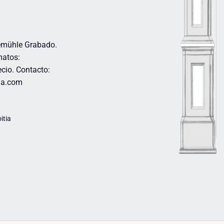
emühle Grabado.
matos:
cio. Contacto:
itia.com
itia