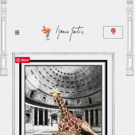
0
Save