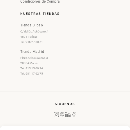
Condiciones de Compra
NUESTRAS TIENDAS
Tienda Bilbao
C/ del Dr. Achúcarro, 1
48011 Bilbao
Tel. 946 27 60 51
Tienda Madrid
Plaza de las Salesas, 3
28004 Madrid
Tel. 915 15 00 34
Tel. 681 17 62 75
SÍGUENOS