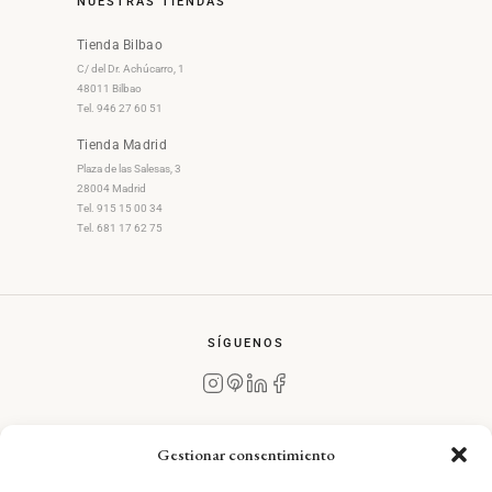
NUESTRAS TIENDAS
Tienda Bilbao
C/ del Dr. Achúcarro, 1
48011 Bilbao
Tel. 946 27 60 51
Tienda Madrid
Plaza de las Salesas, 3
28004 Madrid
Tel. 915 15 00 34
Tel. 681 17 62 75
SÍGUENOS
Gestionar consentimiento