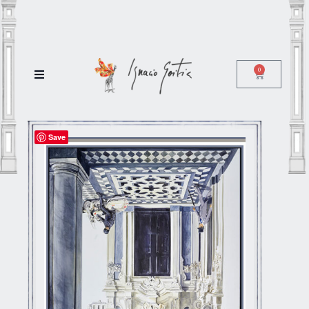
0
Save