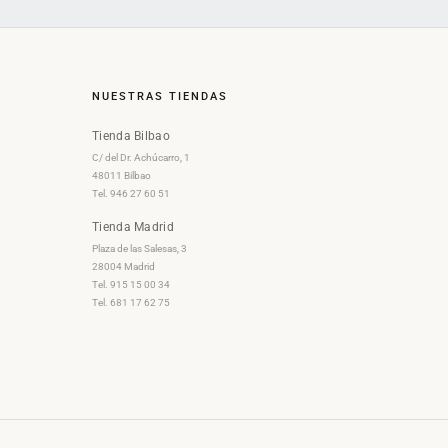
NUESTRAS TIENDAS
Tienda Bilbao
C/ del Dr. Achúcarro, 1
48011 Bilbao
Tel. 946 27 60 51
Tienda Madrid
Plaza de las Salesas, 3
28004 Madrid
Tel. 915 15 00 34
Tel. 681 17 62 75