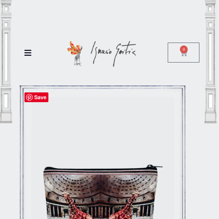
0
Save