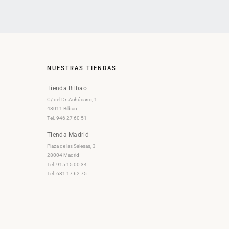
NUESTRAS TIENDAS
Tienda Bilbao
C/ del Dr. Achúcarro, 1
48011 Bilbao
Tel. 946 27 60 51
Tienda Madrid
Plaza de las Salesas, 3
28004 Madrid
Tel. 915 15 00 34
Tel. 681 17 62 75