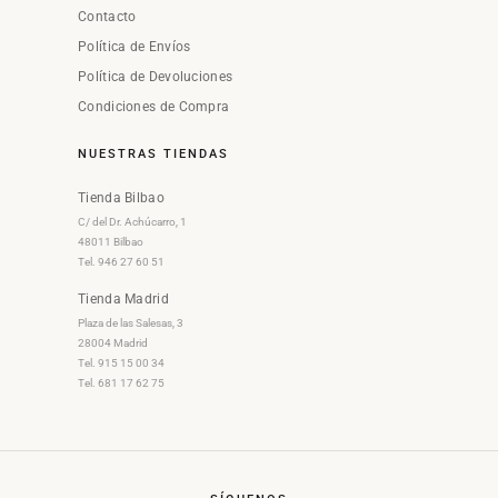
Contacto
Política de Envíos
Política de Devoluciones
Condiciones de Compra
NUESTRAS TIENDAS
Tienda Bilbao
C/ del Dr. Achúcarro, 1
48011 Bilbao
Tel. 946 27 60 51
Tienda Madrid
Plaza de las Salesas, 3
28004 Madrid
Tel. 915 15 00 34
Tel. 681 17 62 75