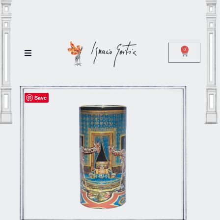
0
Save