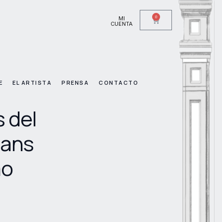
0
MI
CUENTA
E
EL ARTISTA
PRENSA
CONTACTO
 del
eans
ao