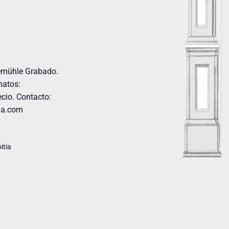
emühle Grabado.
matos:
cio. Contacto:
itia.com
itia