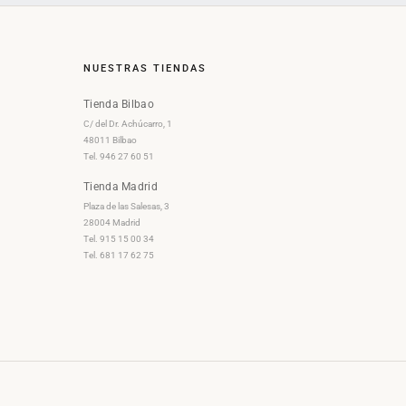
NUESTRAS TIENDAS
Tienda Bilbao
C/ del Dr. Achúcarro, 1
48011 Bilbao
Tel. 946 27 60 51
Tienda Madrid
Plaza de las Salesas, 3
28004 Madrid
Tel. 915 15 00 34
Tel. 681 17 62 75