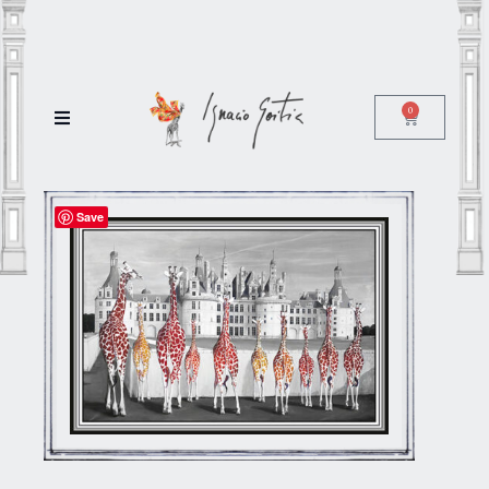
0
Save