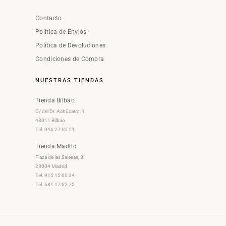
Contacto
Política de Envíos
Política de Devoluciones
Condiciones de Compra
NUESTRAS TIENDAS
Tienda Bilbao
C/ del Dr. Achúcarro, 1
48011 Bilbao
Tel. 946 27 60 51
Tienda Madrid
Plaza de las Salesas, 3
28004 Madrid
Tel. 915 15 00 34
Tel. 681 17 62 75