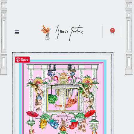
0
Save