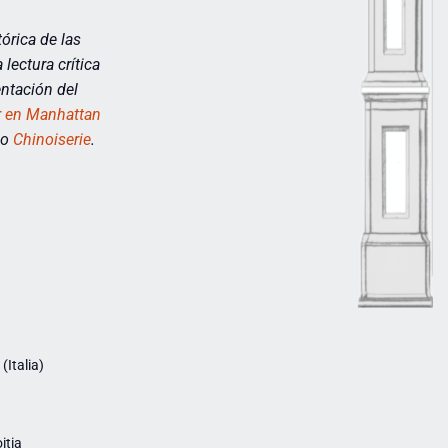
órica de las
lectura crítica
entación del
r en Manhattan
do
Chinoiserie
.
Italia)
itia