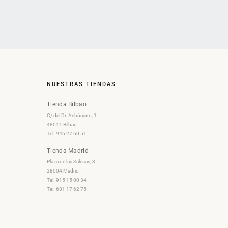
NUESTRAS TIENDAS
Tienda Bilbao
C/ del Dr. Achúcarro, 1
48011 Bilbao
Tel. 946 27 60 51
Tienda Madrid
Plaza de las Salesas, 3
28004 Madrid
Tel. 915 15 00 34
Tel. 681 17 62 75